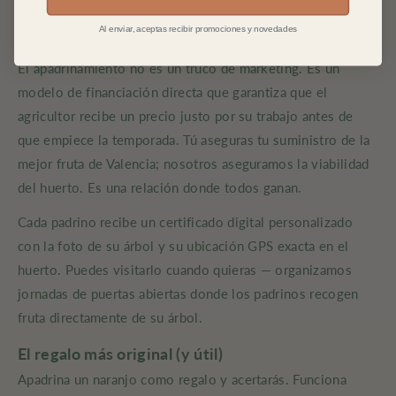
nombre.
Al enviar, aceptas recibir promociones y novedades
Más que fruta: una conexión con la tierra
El apadrinamiento no es un truco de marketing. Es un
modelo de financiación directa que garantiza que el
agricultor recibe un precio justo por su trabajo antes de
que empiece la temporada. Tú aseguras tu suministro de la
mejor fruta de Valencia; nosotros aseguramos la viabilidad
del huerto. Es una relación donde todos ganan.
Cada padrino recibe un certificado digital personalizado
con la foto de su árbol y su ubicación GPS exacta en el
huerto. Puedes visitarlo cuando quieras — organizamos
jornadas de puertas abiertas donde los padrinos recogen
fruta directamente de su árbol.
El regalo más original (y útil)
Apadrina un naranjo como regalo y acertarás. Funciona