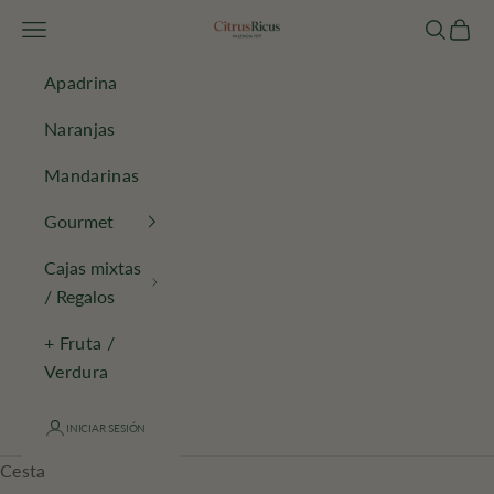
Ir al contenido
Menú
Buscar
Cesta
CitrusRicus
Apadrina
Naranjas
Mandarinas
Gourmet
Cajas mixtas
/ Regalos
+ Fruta /
Verdura
INICIAR SESIÓN
Sin filtros de IG, con raíces desde 1917
Cesta