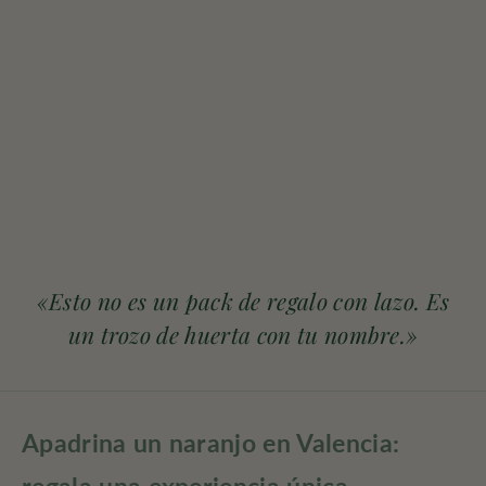
Elige opciones
Elige opciones
Apadrina un mandarino en
Apadrina un naranjo y
Valencia — recibe tus
mandarinos en Valencia —
mandarinas en casa
naranjas y mandarinas en
casa
Precio de oferta
Desde 107,00 €
Precio de oferta
Desde 107,00 €
«Esto no es un pack de regalo con lazo. Es
un trozo de huerta con tu nombre.»
Apadrina un naranjo en Valencia: