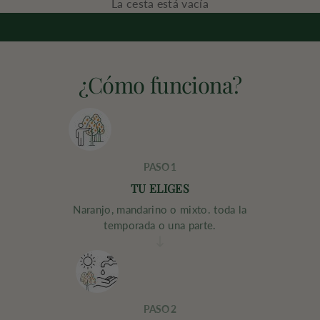
Apadrina un árbol frutal en Valencia
La cesta está vacía
Un vínculo real con la tierra. No requiere
actualizaciones, sólo sol.
¿Cómo funciona?
PASO 1
TU ELIGES
Naranjo, mandarino o mixto. toda la
temporada o una parte.
PASO 2